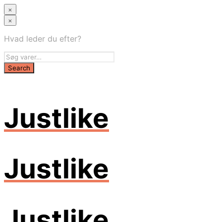
×
×
Hvad leder du efter?
Justlike
Justlike
Justlike