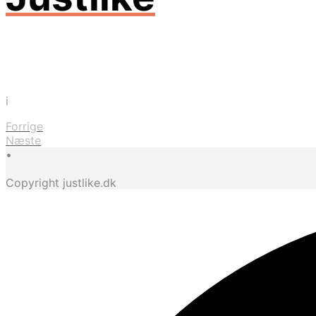
i
Forrige
Næste
•
Copyright justlike.dk