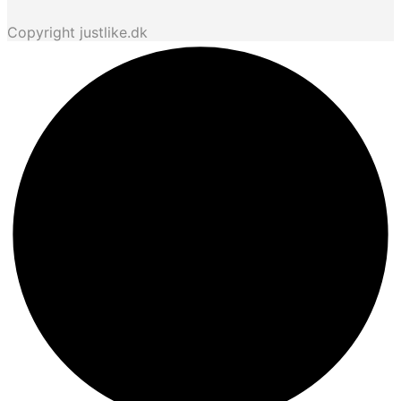
Copyright justlike.dk