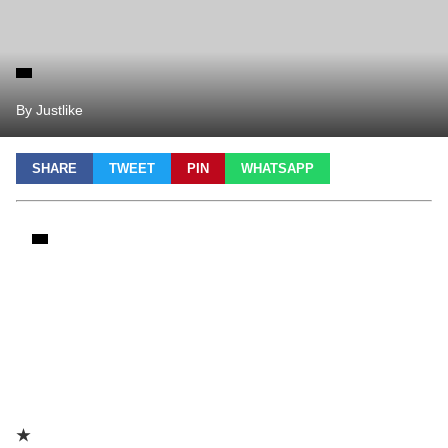
By Justlike
SHARE
TWEET
PIN
WHATSAPP
★