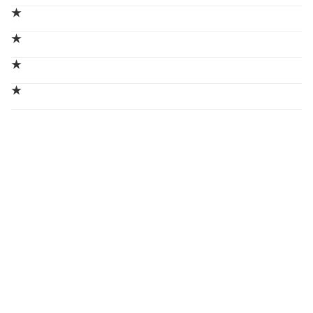
★
★
★
★