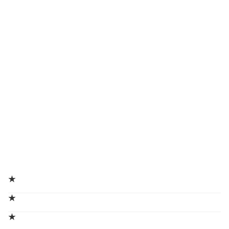
★
★
★