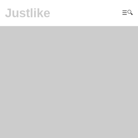
Justlike
☰
🔍