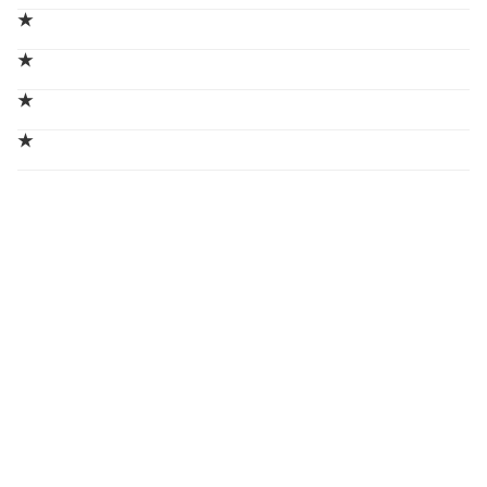
★
★
★
★