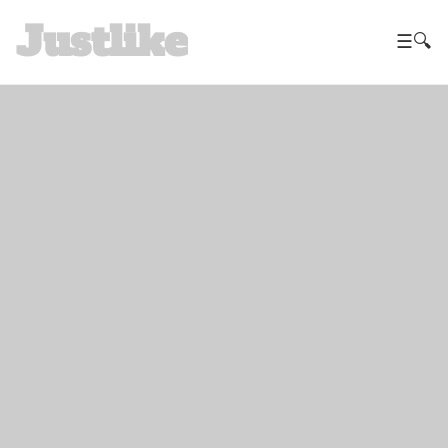
Justlike
☰
🔍