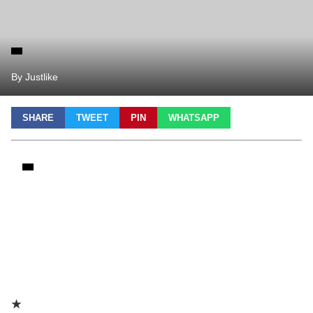
By Justlike
SHARE
TWEET
PIN
WHATSAPP
★