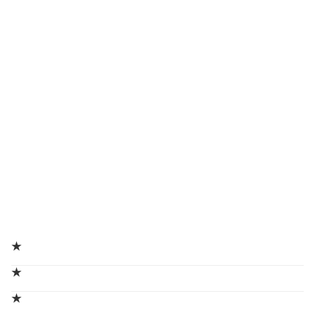
★
★
★