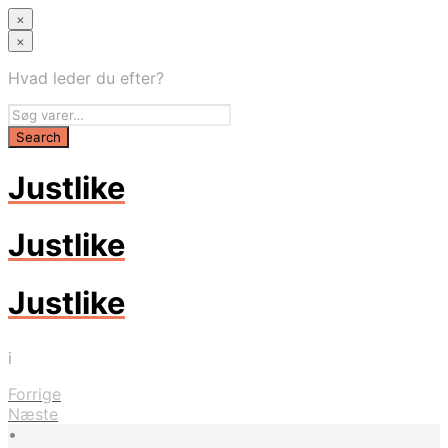
×
×
Hvad leder du efter?
Justlike
Justlike
Justlike
i
Forrige
Næste
•