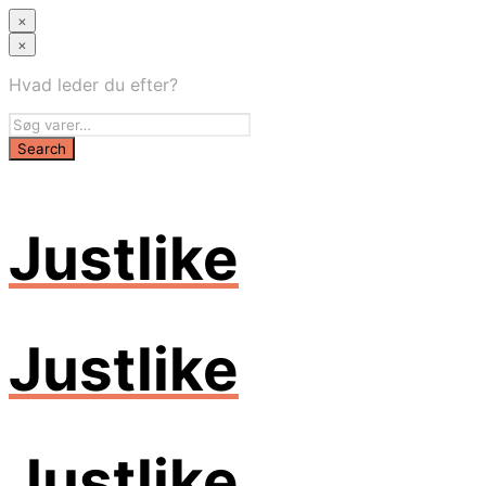
×
×
Hvad leder du efter?
Justlike
Justlike
Justlike