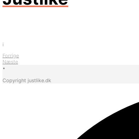
i
Forrige
Næste
•
Copyright justlike.dk