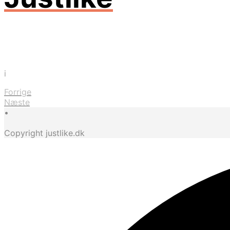
i
Forrige
Næste
•
Copyright justlike.dk