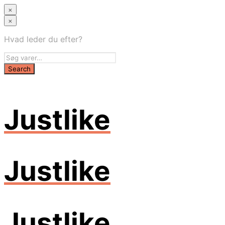
×
×
Hvad leder du efter?
Justlike
Justlike
Justlike