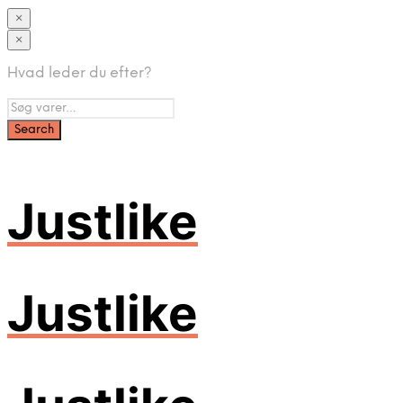
×
×
Hvad leder du efter?
Justlike
Justlike