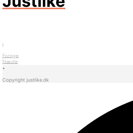
Justlike
i
Forrige
Næste
•
Copyright justlike.dk