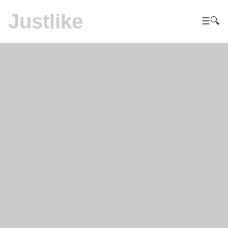
Justlike
☰
🔍