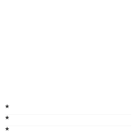
★
★
★