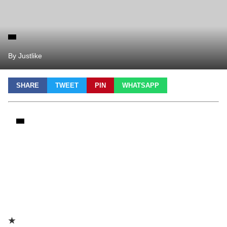
By Justlike
SHARE
TWEET
PIN
WHATSAPP
★