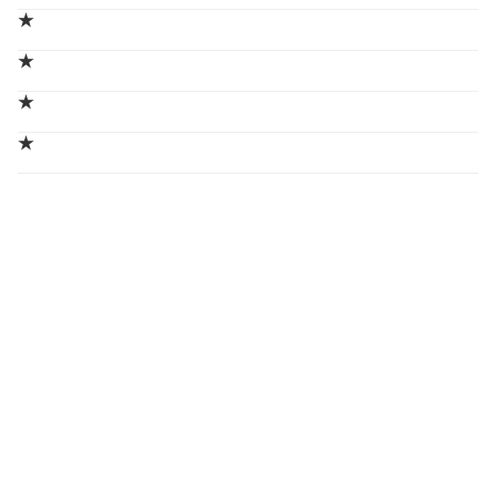
★
★
★
★