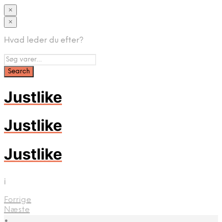
×
×
Hvad leder du efter?
Justlike
Justlike
Justlike
i
Forrige
Næste
•