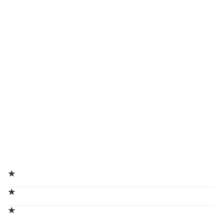
★
★
★