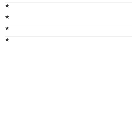
★
★
★
★