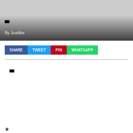
By Justlike
SHARE
TWEET
PIN
WHATSAPP
★