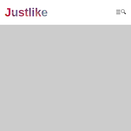
Justlike
☰
🔍